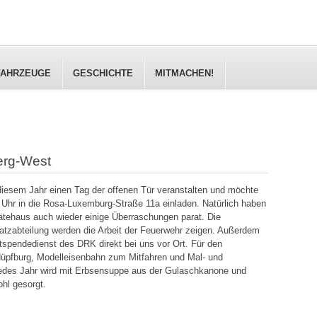
FAHRZEUGE
GESCHICHTE
MITMACHEN!
erg-West
iesem Jahr einen Tag der offenen Tür veranstalten und möchte
6 Uhr in die Rosa-Luxemburg-Straße 11a einladen. Natürlich haben
ätehaus auch wieder einige Überraschungen parat. Die
tzabteilung werden die Arbeit der Feuerwehr zeigen. Außerdem
tspendedienst des DRK direkt bei uns vor Ort. Für den
 Hüpfburg, Modelleisenbahn zum Mitfahren und Mal- und
edes Jahr wird mit Erbsensuppe aus der Gulaschkanone und
ohl gesorgt.